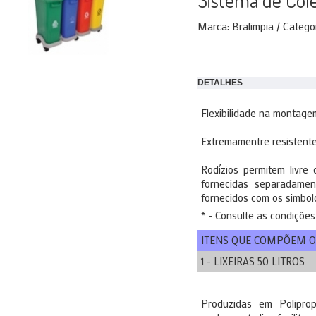
Sistema de Cole
Marca: Bralimpia / Categor
DETALHES
Flexibilidade na montage
Extremamentre resistentes
Rodízios permitem livre
fornecidas separadame
fornecidos com os simbolo
* - Consulte as condições
ITENS QUE COMPÕEM O
1 - LIXEIRAS 50 LITROS
Produzidas em Poliprop