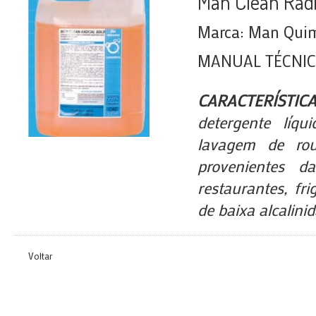
Man Clean Radi
Marca: Man Quimi
MANUAL TÉCNI
CARACTERÍSTIC
detergente líqu
lavagem de ro
provenientes da
restaurantes, fri
de baixa alcalini
Voltar