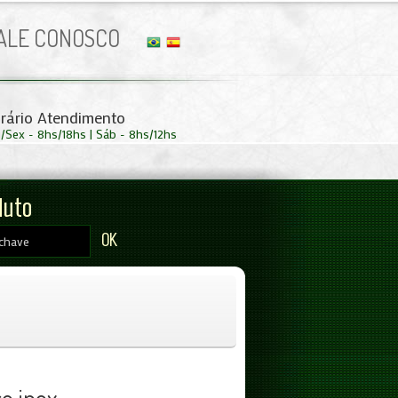
ALE CONOSCO
rário Atendimento
/Sex - 8hs/18hs | Sáb - 8hs/12hs
duto
OK