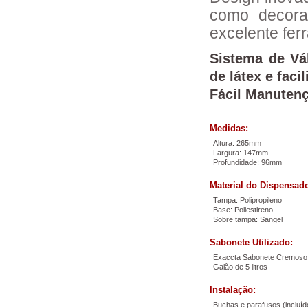
como decora
excelente fe
Sistema de Vá
de látex e faci
Fácil Manuten
Medidas:
Altura: 265mm
Largura: 147mm
Profundidade: 96mm
Material do Dispensado
Tampa: Polipropileno
Base: Poliestireno
Sobre tampa: Sangel
Sabonete Utilizado:
Exaccta Sabonete Cremoso
Galão de 5 litros
Instalação:
Buchas e parafusos (incluíd