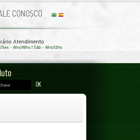
ALE CONOSCO
rário Atendimento
/Sex - 8hs/18hs | Sáb - 8hs/12hs
duto
OK