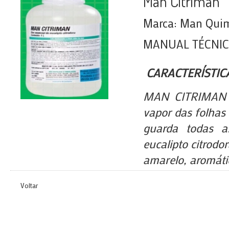
Man Citriman
Marca: Man Quimi
MANUAL TÉCNI
CARACTERÍSTIC
MAN CITRIMAN é
vapor das folhas 
guarda todas a
eucalipto citrodor
amarelo, aromátic
Voltar