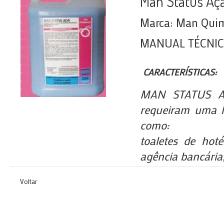
Man Status Aça
Marca: Man Quimi
MANUAL TÉCNI
CARACTERÍSTICAS:
MAN STATUS AÇ
requeiram uma h
como:
toaletes de hotéi
agência bancária,
Voltar